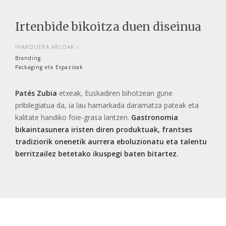
Irtenbide bikoitza duen diseinua
IHARDUERA ARLOAK
Branding
Packaging eta Espazioak
Patés Zubia
etxeak, Euskadiren bihotzean gune
pribilegiatua da, ia lau hamarkada daramatza pateak eta
kalitate handiko foie-grasa lantzen.
Gastronomia
bikaintasunera iristen diren produktuak, frantses
tradiziorik onenetik aurrera eboluzionatu eta talentu
berritzailez betetako ikuspegi baten bitartez.