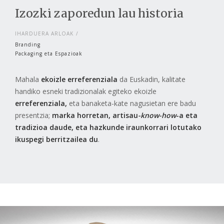
Izozki zaporedun lau historia
IHARDUERA ARLOAK
Branding
Packaging eta Espazioak
Mahala
ekoizle erreferenziala
da Euskadin, kalitate
handiko esneki tradizionalak egiteko ekoizle
erreferenziala,
eta banaketa-kate nagusietan ere badu
presentzia;
marka horretan, artisau
-know-how
-a eta
tradizioa daude, eta hazkunde iraunkorrari lotutako
ikuspegi berritzailea du
.