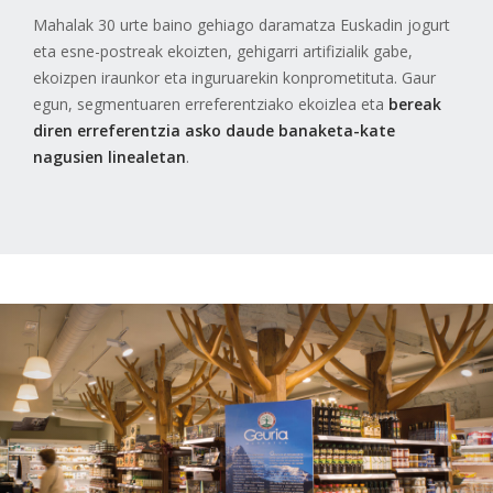
Mahalak 30 urte baino gehiago daramatza Euskadin jogurt
eta esne-postreak ekoizten, gehigarri artifizialik gabe,
ekoizpen iraunkor eta inguruarekin konprometituta. Gaur
egun, segmentuaren erreferentziako ekoizlea eta
bereak
diren erreferentzia asko daude banaketa-kate
nagusien linealetan
.