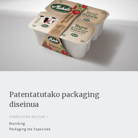
Patentatutako packaging
diseinua
IHARDUERA ARLOAK
Branding
Packaging eta Espazioak