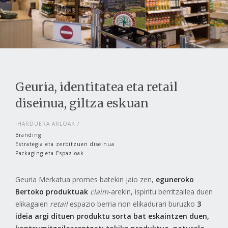
Geuria, identitatea eta retail
diseinua, giltza eskuan
IHARDUERA ARLOAK
Branding
Estrategia eta zerbitzuen diseinua
Packaging eta Espazioak
Geuria Merkatua promes batekin jaio zen,
eguneroko
Bertoko produktuak
claim
-arekin, ispiritu berritzailea duen
elikagaien
retail
espazio berria non elikadurari buruzko
3
ideia argi dituen produktu sorta bat eskaintzen duen,