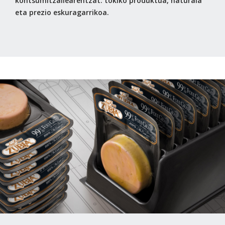
kontsumitzailearentzat: tokiko produktua, naturala
eta prezio eskuragarrikoa.