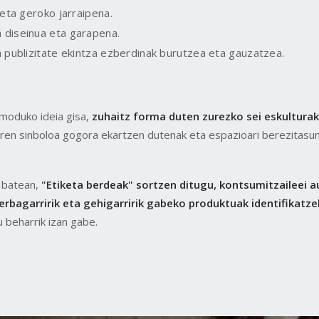
 eta geroko jarraipena.
diseinua eta garapena.
 publizitate ekintza ezberdinak burutzea eta gauzatzea.
oduko ideia gisa,
zuhaitz forma duten zurezko sei eskulturak
ren sinboloa gogora ekartzen dutenak eta espazioari berezitasu
 batean,
"Etiketa berdeak" sortzen ditugu, kontsumitzaileei 
erbagarririk eta gehigarririk gabeko produktuak identifikatz
u beharrik izan gabe.