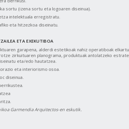
ra berrikusi.
ka sortu (izena sortu eta logoaren diseinua).
tza intelektuala erregistratu.
fiko eta hitzezkoa diseinatu.
ZAILEA ETA EXEKUTIBOA
tuaren garapena, alderdi estetikoak nahiz operatiboak elkart
rotze zirkuituaren planograma, produktuak antolatzeko estrat
iseinatu eta/edo hautatzea.
orazio eta interiorismo osoa.
oc diseinua.
berrikustea.
atzea
ritza.
ikoa Garmendia Arquitectos-en eskutik.