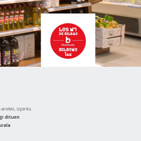
-arekin, izpiritu
gi dituen
urala