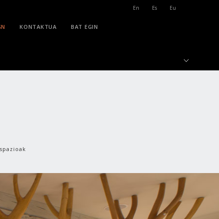
En
Es
Eu
GN
KONTAKTUA
BAT EGIN
Espazioak