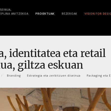
SEINUA,
ZIPLINA ANITZEKOA
PROIEKTUAK
BEZEROAK
VISION FOR DESI
, identitatea eta retail
nua, giltza eskuan
Branding
Estrategia eta zerbitzuen diseinua
Packaging eta 