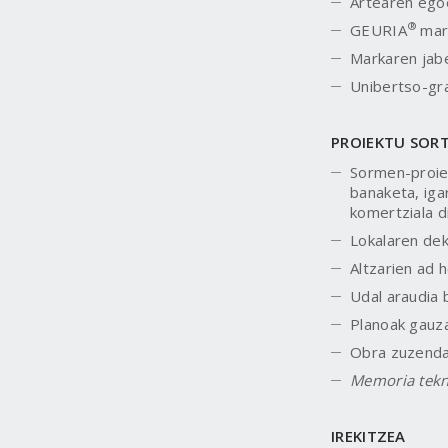
Artearen egoe
®
GEURIA
mar
Markaren jabe
Unibertso-gra
PROIEKTU SORT
Sormen-proiek
banaketa, iga
komertziala d
Lokalaren dek
Altzarien ad h
Udal araudia 
Planoak gauz
Obra zuzenda
Memoria tekn
IREKITZEA