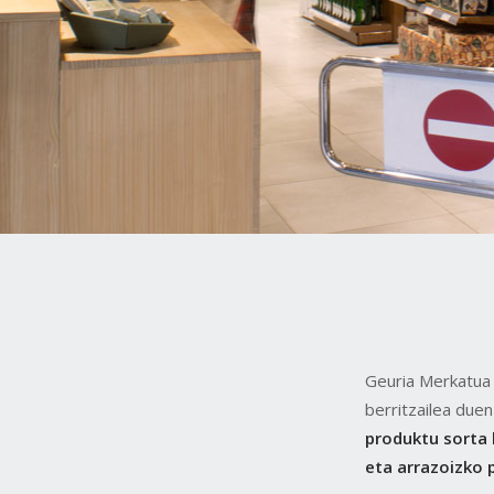
Geuria Merkatua 
berritzailea duen
produktu sorta 
eta arrazoizko 