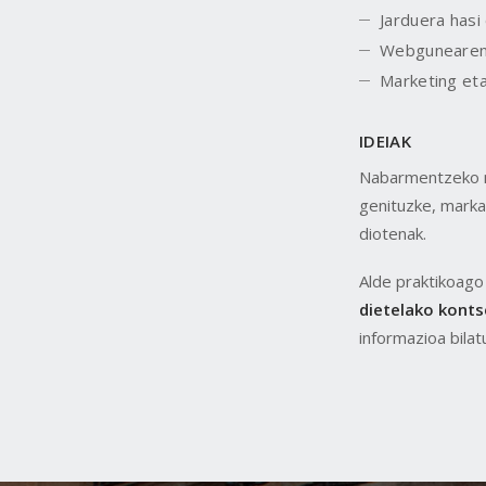
Jarduera hasi
Webgunearen 
Marketing eta
IDEIAK
Nabarmentzeko m
genituzke, marka
diotenak.
Alde praktikoago
dietelako konts
informazioa bilat