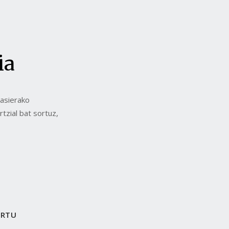
ia
asierako
tzial bat sortuz,
ORTU