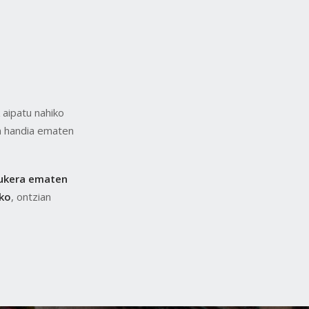
aipatu nahiko
n handia ematen
aukera ematen
eko
, ontzian