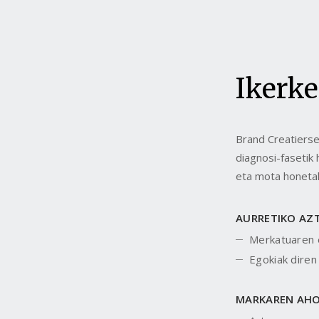
Ikerke
Brand Creatiers
diagnosi-fasetik
eta mota honetak
AURRETIKO AZ
Merkatuaren e
Egokiak diren 
MARKAREN AHOL