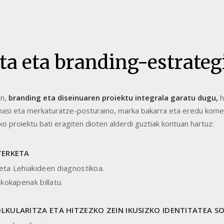
ta eta branding-estrateg
en,
branding eta diseinuaren proiektu integrala garatu dugu,
h
 hasi eta merkaturatze-posturaino, marka bakarra eta eredu komer
o proiektu bati eragiten dioten alderdi guztiak kontuan hartuz:
TERKETA
ta Lehiakideen diagnostikoa.
kokapenak billatu.
KULARITZA ETA HITZEZKO ZEIN IKUSIZKO IDENTITATEA S