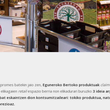
promes batekin jaio zen,
Eguneroko Bertoko produktuak
claim
 elikagaien
retail
espazio berria non elikadurari buruzko
3 ideia ar
bat eskaintzen dion kontsumitzaileari: tokiko produktua, nat
prezioaz.