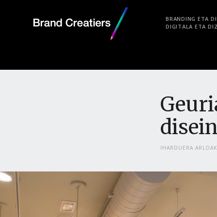
BRANDING ETA DI
DIGITALA ETA DI
Geuria
disei
IHARDUERA ARLOAK